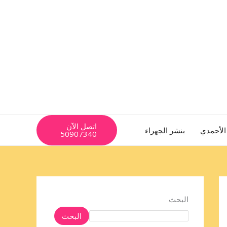
اتصل الآن
الأحمدي
بنشر الجهراء
50907340
البحث
البحث