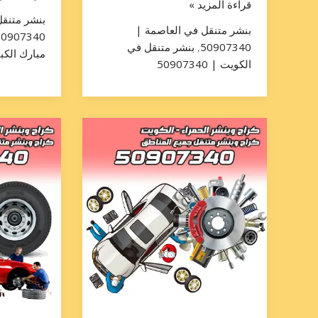
قراءة المزيد »
بنشر متنق
بنشر متنقل في العاصمة |
50907340
50907340
,
بنشر متنقل في
مبارك الكبير | 0
الكويت | 50907340
تبديل
تبديل
تاير
تاير
الأحمدي
الفروانية
50907340
50907340