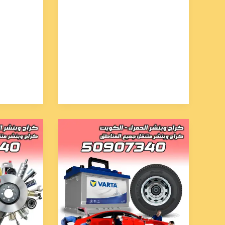
بنشر
تبديل
تبديل
تاير
تاير
مبارك
العاصمة
الكبير
50907340
50907340