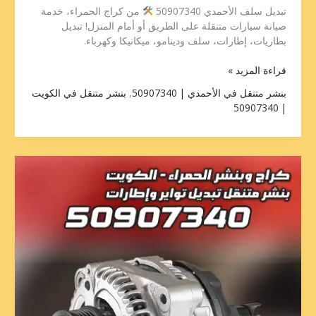
تبديل سلف الأحمدي 50907340
من كراج الحمراء، خدمة
صيانة سيارات متنقلة على الطريق أو أمام المنزل! تبديل
بطاريات، إطارات، سلف ودينامو، ميكانيكا وكهرباء.
قراءة المزيد »
بنشر متنقل في الأحمدي | 50907340
,
بنشر متنقل في الكويت
| 50907340
تبديل
سلف
الجهراء
50907340