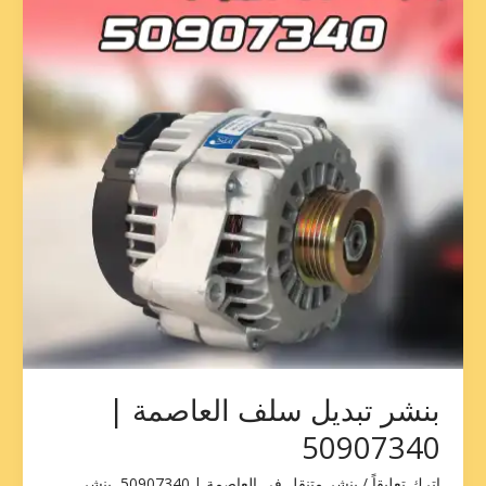
العاصمة
|
50907340
بنشر تبديل سلف العاصمة |
50907340
اترك تعليقاً
/
بنشر متنقل في العاصمة | 50907340
,
بنشر