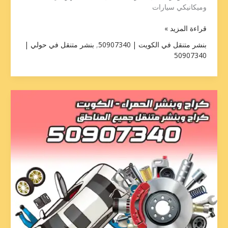
وميكانيكي سيارات
قراءة المزيد »
بنشر متنقل في الكويت | 50907340
,
بنشر متنقل في حولي |
50907340
كراج
تصليح
مكيف
سيارة
50907340