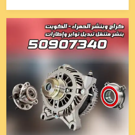
تبديل
سلف
مبارك
الكبير
50907340