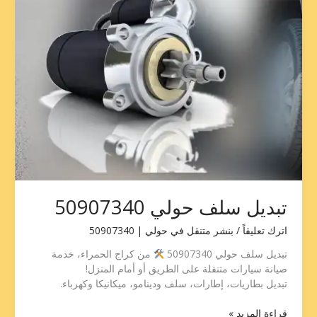
تبديل سلف حولي 50907340
اترك تعليقاً
/
بنشر متنقل في حولي | 50907340
تبديل سلف حولي 50907340
من كراج الحمراء، خدمة
صيانة سيارات متنقلة على الطريق أو أمام المنزل!
تبديل بطاريات، إطارات، سلف ودينامو، ميكانيكا وكهرباء.
قراءة المزيد »