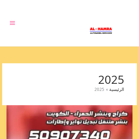
خطي
لى
لمحتوى
2025
الرئيسية
2025
تبديل
دينمو
حولي
50907340