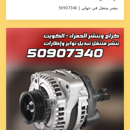
بنشر متنقل في حولي | 50907340
تبديل
سلف
الفروانية
50907340